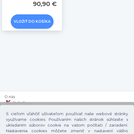
90,90 €
VLOŽIŤ DO KOŠÍKA
O nás
Naša firma
Kontaktné údaje
S cieľom uľahčiť užívateľom používať naše webové stránky
využívame cookies. Používaním našich stránok súhlasíte s
Naše predajne
ukladaním súborov cookie na vašom počítači / zariadení.
Nastavenia cookies môžete zmeniť v nastavení vášho
Nakupovanie