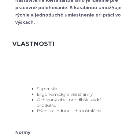
nastaviteľné Kernmantle lano je ideálne pre
pracovné polohovanie. S karabínou umožňuje
rýchle a jednoduché umiestnenie pri práci vo
výškach.
VLASTNOSTI
Super sila
Ergonomický a všestranný
Ochranný obal pre dlhšiu výdrž
produktu
Rýchla a jednoduchá inštalácia
Normy
: