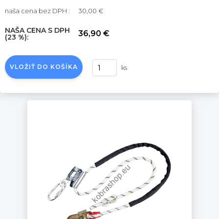
naša cena bez DPH :
30,00 €
NAŠA CENA S DPH
36,90 €
(23 %):
VLOŽIŤ DO KOŠÍKA
ks