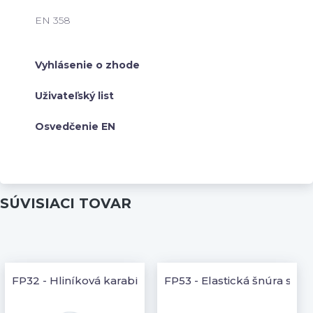
EN 358
Vyhlásenie o zhode
Uživateľský list
Osvedčenie EN
SÚVISIACI TOVAR
FP32 - Hliníková karabína s otočným zámkom
FP53 - Elastická šnúra s tl